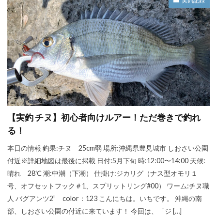
実釣記録
【実釣 チヌ】初心者向けルアー！ただ巻きで釣れ
る！
本日の情報 釣果:チヌ 25cm弱 場所:沖縄県豊見城市 しおさい公園
付近※詳細地図は最後に掲載 日付:5月下旬 時:12:00〜14:00 天候:
晴れ 28℃ 潮:中潮（下潮） 仕掛け:ジカリグ（ナス型オモリ１
号、オフセットフック＃1、スプリットリング#00） ワーム:チヌ職
人 バグアンツ2” color：123 こんにちは。いちです。 沖縄の南
部、しおさい公園の付近に来ています！ 今回は、「ジ […]