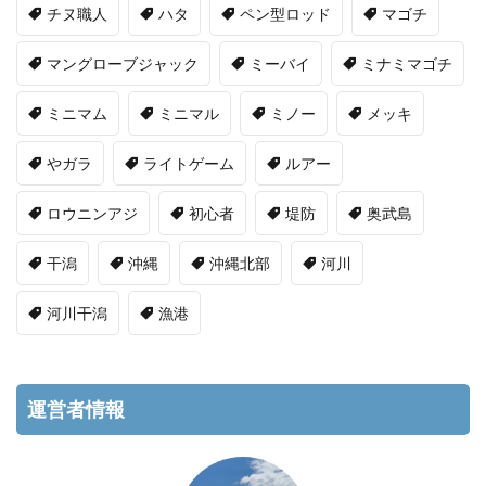
チヌ職人
ハタ
ペン型ロッド
マゴチ
マングローブジャック
ミーバイ
ミナミマゴチ
ミニマム
ミニマル
ミノー
メッキ
やガラ
ライトゲーム
ルアー
ロウニンアジ
初心者
堤防
奥武島
干潟
沖縄
沖縄北部
河川
河川干潟
漁港
運営者情報